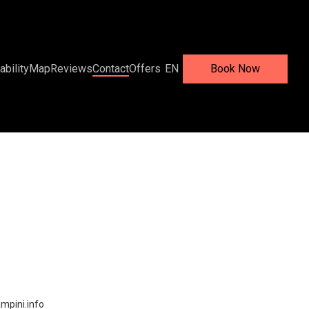
ability
Map
Reviews
Contact
Offers
EN
Book Now
mpini.info