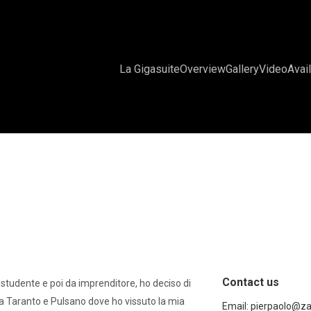
La Gigasuite
Overview
Gallery
Video
Avail
Contact us
 studente e poi da imprenditore, ho deciso di
, tra Taranto e Pulsano dove ho vissuto la mia
Email:
pierpaolo@za