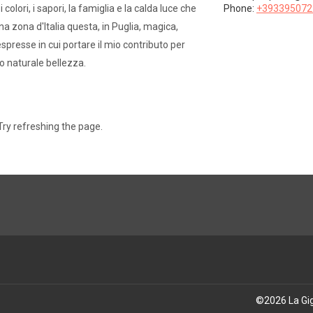
colori, i sapori, la famiglia e la calda luce che
Phone:
+393395072
a zona d'Italia questa, in Puglia, magica,
espresse in cui portare il mio contributo per
ro naturale bellezza.
ry refreshing the page.
©
2026
La Gi